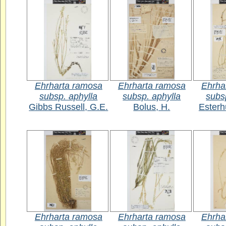
Ehrharta ramosa
Ehrharta ramosa
Ehrha
subsp. aphylla
subsp. aphylla
subs
Gibbs Russell, G.E.
Bolus, H.
Esterh
Ehrharta ramosa
Ehrharta ramosa
Ehrha