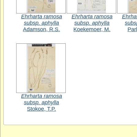
Ehrharta ramosa
Ehrharta ramosa
Ehrha
subsp. aphylla
subsp. aphylla
subs
Adamson, R.S.
Koekemoer, M.
Par
Ehrharta ramosa
subsp. aphylla
Stokoe, T.P.