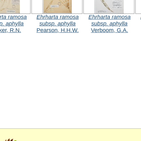
rta ramosa
Ehrharta ramosa
Ehrharta ramosa
p. aphylla
subsp. aphylla
subsp. aphylla
ker, R.N.
Pearson, H.H.W.
Verboom, G.A.