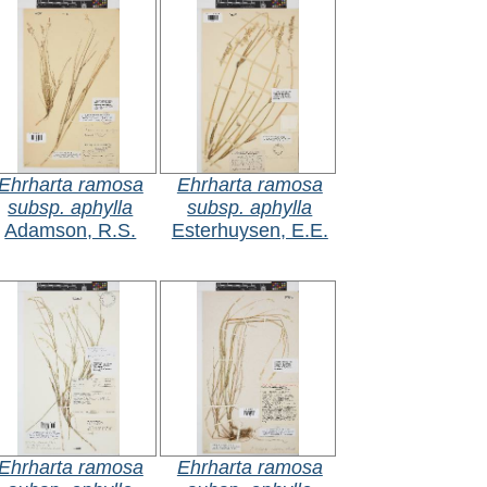
Ehrharta ramosa
Ehrharta ramosa
subsp. aphylla
subsp. aphylla
Adamson, R.S.
Esterhuysen, E.E.
Ehrharta ramosa
Ehrharta ramosa