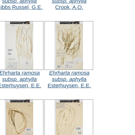
subsp. aphylla
subsp. aphylla
ibbs Russel, G.E.
Crook, A.O.
Ehrharta ramosa
Ehrharta ramosa
subsp. aphylla
subsp. aphylla
Esterhuysen, E.E.
Esterhuysen, E.E.