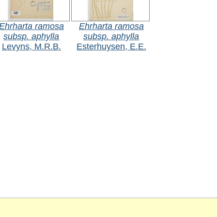
Ehrharta ramosa
Ehrharta ramosa
subsp. aphylla
subsp. aphylla
Levyns, M.R.B.
Esterhuysen, E.E.