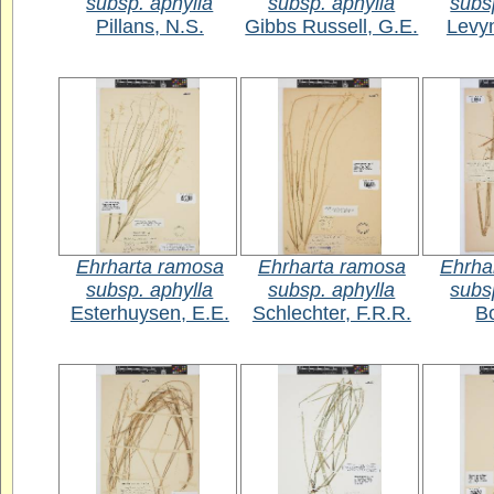
subsp. aphylla
subsp. aphylla
subs
Pillans, N.S.
Gibbs Russell, G.E.
Levy
Ehrharta ramosa
Ehrharta ramosa
Ehrha
subsp. aphylla
subsp. aphylla
subs
Esterhuysen, E.E.
Schlechter, F.R.R.
Bo