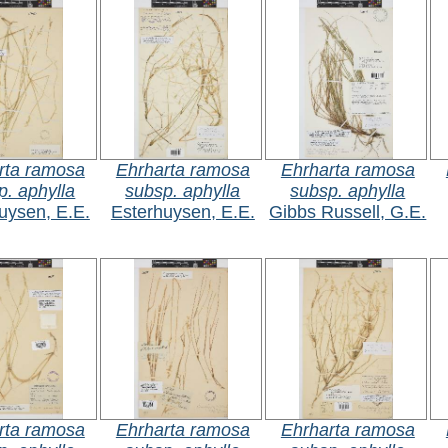
rta ramosa
Ehrharta ramosa
Ehrharta ramosa
p. aphylla
subsp. aphylla
subsp. aphylla
uysen, E.E.
Esterhuysen, E.E.
Gibbs Russell, G.E.
rta ramosa
Ehrharta ramosa
Ehrharta ramosa