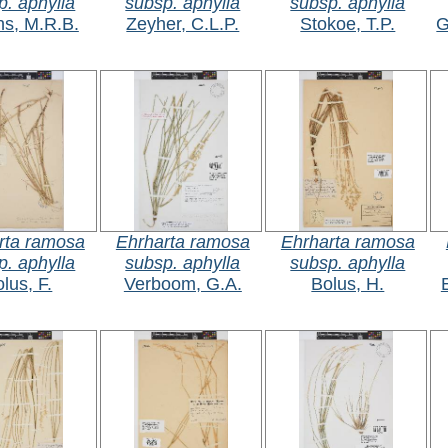
p. aphylla
subsp. aphylla
subsp. aphylla
ns, M.R.B.
Zeyher, C.L.P.
Stokoe, T.P.
G
rta ramosa
Ehrharta ramosa
Ehrharta ramosa
p. aphylla
subsp. aphylla
subsp. aphylla
lus, F.
Verboom, G.A.
Bolus, H.